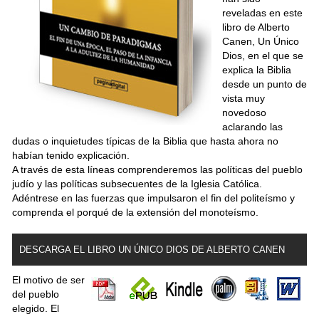
reveladas en este
libro de Alberto
Canen,
Un Único
Dios
, en el que se
explica la Biblia
desde un punto de
vista muy
novedoso
aclarando las
dudas o inquietudes típicas de la Biblia que hasta ahora no
habían tenido explicación.
A través de esta líneas comprenderemos las políticas del pueblo
judío y las políticas subsecuentes de la Iglesia Católica.
Adéntrese en las fuerzas que impulsaron el fin del politeísmo y
comprenda el porqué de la extensión del monoteísmo.
DESCARGA EL LIBRO UN ÚNICO DIOS DE ALBERTO CANEN
El motivo de ser
del pueblo
elegido. El