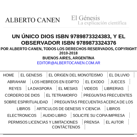
UN ÚNICO DIOS ISBN 9789873324383, Y EL
OBSERVADOR ISBN 9789873324376
POR ALBERTO CANEN, TODOS LOS DERECHOS RESERVADOS, COPYRIGHT
2010-2018
BUENOS AIRES, ARGENTINA
EDITOR@ALBERTOCANEN.COM.AR
HOME
EL GENESIS
EL ORIGEN DEL MONOTEISMO
EL DILUVIO
ABRAHAM
LOS HEBREOS EN EGIPTO
EL EXODO
JUECES
REYES
LA DIASPORA
EL MESIAS
VIDEOS
LIBRERIAS
CORDERO DE DIOS
EL TETRAMORFO
PREGUNTAS FRECUENTES
SOBRE ESPIRITUALIDAD
PREGUNTAS FRECUENTAS ACERCA DE LOS
LIBROS
ARTICULOS DE GENESIS Y CIENCIA
LIBROS
ELECTRONICOS
AUDIO LIBRO
SOLICITE SU COPIA IMPRESA
PERMISOS LICENCIAS Y LIMITACIONES
PRENSA
EL AUTOR
CONTÁCTENOS